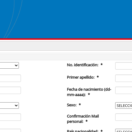
No. identificación:
*
Primer apellido:
*
Fecha de nacimiento (dd-
mm-aaaa):
*
Sexo:
*
Confirmación Mail
personal:
*
País nacionalidad:
*