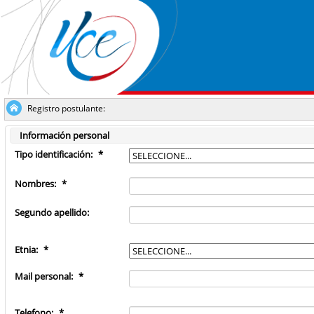
Registro postulante:
Información personal
Tipo identificación:
*
Nombres:
*
Segundo apellido:
Etnia:
*
Mail personal:
*
Telefono:
*